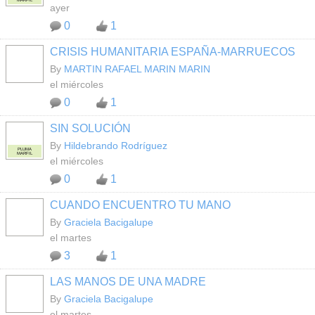
MARFIL
ayer
0
1
CRISIS HUMANITARIA ESPAÑA-MARRUECOS
By
MARTIN RAFAEL MARIN MARIN
el miércoles
0
1
SIN SOLUCIÓN
By
Hildebrando Rodríguez
PLUMA
MARFIL
el miércoles
0
1
CUANDO ENCUENTRO TU MANO
By
Graciela Bacigalupe
el martes
3
1
LAS MANOS DE UNA MADRE
By
Graciela Bacigalupe
el martes