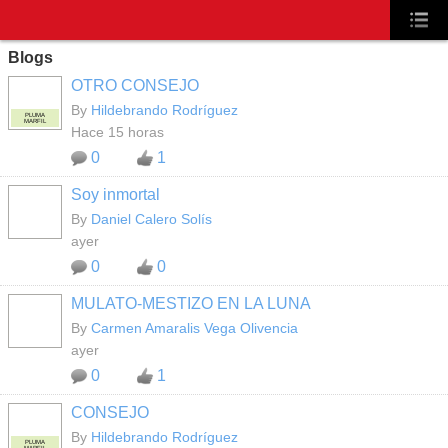
Blogs
OTRO CONSEJO
By
Hildebrando Rodríguez
PLUMA
MARFIL
Hace 15 horas
0
1
Soy inmortal
By
Daniel Calero Solís
ayer
0
0
MULATO-MESTIZO EN LA LUNA
By
Carmen Amaralis Vega Olivencia
ayer
0
1
CONSEJO
By
Hildebrando Rodríguez
PLUMA