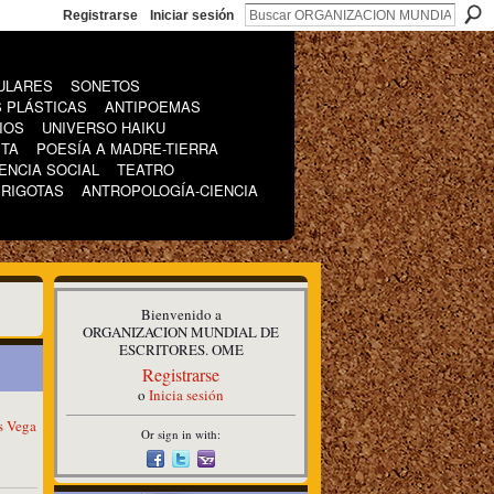
Registrarse
Iniciar sesión
ULARES
SONETOS
 PLÁSTICAS
ANTIPOEMAS
IOS
UNIVERSO HAIKU
ETA
POESÍA A MADRE-TIERRA
ENCIA SOCIAL
TEATRO
IRIGOTAS
ANTROPOLOGÍA-CIENCIA
Bienvenido a
ORGANIZACION MUNDIAL DE
ESCRITORES. OME
Registrarse
o
Inicia sesión
s Vega
Or sign in with: