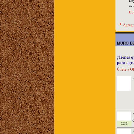
Ley
ac
Co
Agrega
MURO DE
¡Tienes
para agr
Únete a
PLUMA
MARFIL