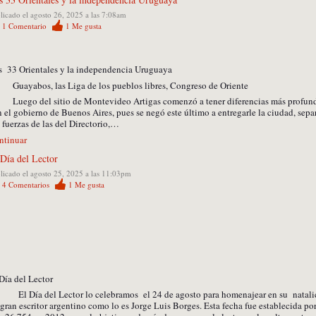
licado el agosto 26, 2025 a las 7:08am
1
Comentario
1
Me gusta
s 33 Orientales y la independencia Uruguaya
ayabos, las Liga de los pueblos libres, Congreso de Oriente
ego del sitio de Montevideo Artigas comenzó a tener diferencias más profun
 el gobierno de Buenos Aires, pues se negó este último a entregarle la ciudad, sep
 fuerzas de las del Directorio,…
ntinuar
 Día del Lector
licado el agosto 25, 2025 a las 11:03pm
4
Comentarios
1
Me gusta
Día del Lector
 Día del Lector lo celebramos el 24 de agosto para homenajear en su natalic
gran escritor argentino como lo es Jorge Luis Borges. Esta fecha fue establecida por