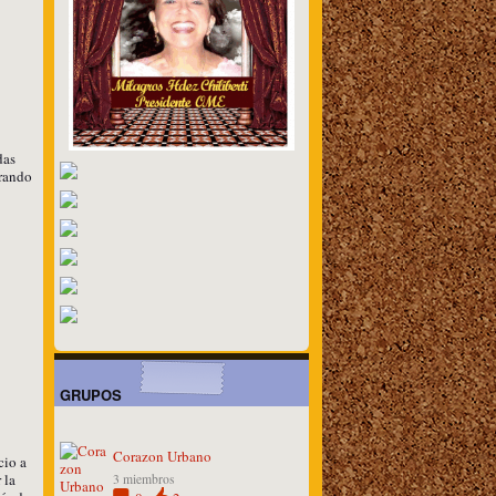
das
arando
GRUPOS
Corazon Urbano
io a
 la
3 miembros