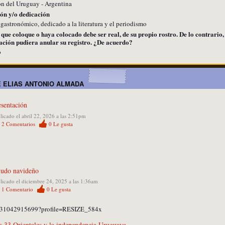
n del Uruguay - Argentina
ión y/o dedicación
astronómico, dedicado a la literatura y el periodismo
e coloque o haya colocado debe ser real, de su propio rostro. De lo contrario,
ación pudiera anular su registro. ¿De acuerdo?
o
 ELIAS ANTONIO ALMADA
esentación
licado el abril 22, 2026 a las 2:51pm
2
Comentarios
0
Le gusta
ludo navideño
licado el diciembre 24, 2025 a las 1:36am
1
Comentario
0
Le gusta
s 33 Orientales y la independencia Uruguaya