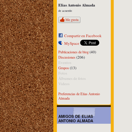
Elias Antonio Almada
de acuerdo
Me gusta
Compartir en Facebook
MySpace
(40)
Publicaciones de blog
(206)
Discusiones
Eventos
(13)
Grupos
Fotos
Álbumes de fotos
Videos
Preferencias de Elias Antonio
Almada
AMIGOS DE ELIAS
ANTONIO ALMADA