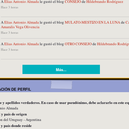
A
Elias Antonio Almada
le gustó el blog
CONSEJO
de
Hildebrando Rodríguez
Hace 3 horas
A
Elias Antonio Almada
le gustó el blog
MULATO-MESTIZO EN LA LUNA
de
C
Amaralis Vega Olivencia
Hace 3 horas
A
Elias Antonio Almada
le gustó el blog
OTRO CONSEJO
de
Hildebrando Rodríg
Hace 3 horas
Más...
CIÓN DE PERFIL
e y apellidos verdaderos. En caso de usar pseudónimo, debe aclararlo en este es
onio Almada
 y país de origen
n del Uruguay - Argentina
 y país donde reside