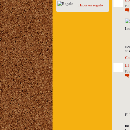
Hacer un regalo
Pub
Lo
Gu
Lu
con
sus
Co
El
Pub
El 
El
un 