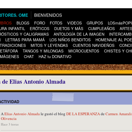
BIENVENIDOS
MBROS
BLOGS
FORO
FOTOS
VIDEOS
GRUPOS
LOSmásPOP
URA INFANTIL
ERÓTICOS
DUETOS Y MÁS
CUMPLEAÑOS
ARTES
RÓSTICOS Y CALIGRAMAS
ANTOLOGÍA DE LA IMAGEN
INTERCAMB
R
LETRAS PARA MAMÁ
LOS NIÑOS BENDITOS
HOMENAJE AL PO
TRADICIONES
MITOS Y LEYENDAS
CUENTOS NAVIDEÑOS
CONCI
METÁFORA
TANGOS Y MILONGAS
MICROCUENTOS
CHISTES Y CH
IMÁGENES
CHAT
HAZ tu DONATIVO
 de Elias Antonio Almada
ACTIVIDAD
A
Elias Antonio Almada
le gustó el blog
DE LA ESPERANZA
de
Carmen Amarali
Olivencia
Hace 3 horas