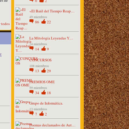
és de
0
2
«El Baúl del Tiempo Reap…
49 miembros
86
22
 todos
La Mitología Leyendas Y…
24 miembros
14
9
E
CONCURSOS
108 miembros
13
29
PREMIOS OME
59 miembros
34
18
Grupo de Informática.
13 miembros
7
2
Poemas declamados de Aut…