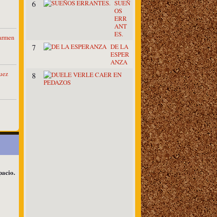
SUEÑ
6
OS
ERR
ANT
ES.
armen
DE LA
7
ESPER
ANZA
uez
D
8
U
E
L
E
V
E
R
L
E
C
A
E
pacio.
R
E
N
P
E
D