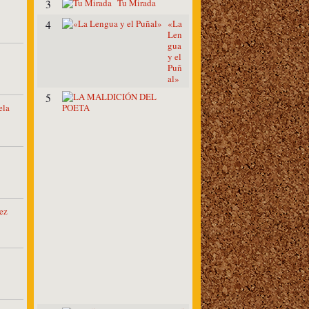
Tu Mirada
3
«La
4
Len
gua
y el
Puñ
al»
L
5
ela
A
M
A
L
D
I
C
I
Ó
N
ez
D
E
L
P
O
E
T
A