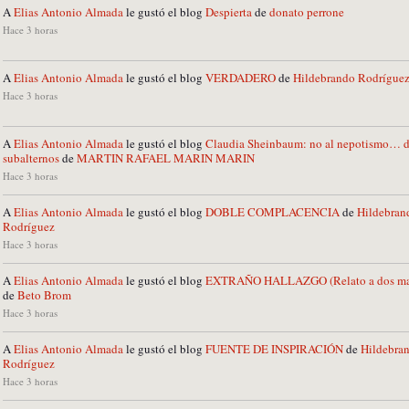
A
Elias Antonio Almada
le gustó el blog
Despierta
de
donato perrone
Hace 3 horas
A
Elias Antonio Almada
le gustó el blog
VERDADERO
de
Hildebrando Rodrígue
Hace 3 horas
A
Elias Antonio Almada
le gustó el blog
Claudia Sheinbaum: no al nepotismo… d
subalternos
de
MARTIN RAFAEL MARIN MARIN
Hace 3 horas
A
Elias Antonio Almada
le gustó el blog
DOBLE COMPLACENCIA
de
Hildebran
Rodríguez
Hace 3 horas
A
Elias Antonio Almada
le gustó el blog
EXTRAÑO HALLAZGO (Relato a dos ma
de
Beto Brom
Hace 3 horas
A
Elias Antonio Almada
le gustó el blog
FUENTE DE INSPIRACIÓN
de
Hildebra
Rodríguez
Hace 3 horas