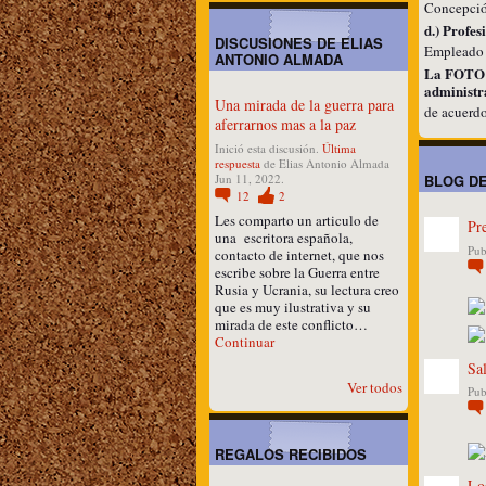
Concepció
d.) Profes
DISCUSIONES DE ELIAS
Empleado g
ANTONIO ALMADA
La FOTO qu
administr
Una mirada de la guerra para
de acuerd
aferrarnos mas a la paz
Inició esta discusión.
Última
respuesta
de Elias Antonio Almada
Jun 11, 2022.
BLOG DE
12
2
Les comparto un articulo de
Pr
una escritora española,
Pub
contacto de internet, que nos
escribe sobre la Guerra entre
Rusia y Ucrania, su lectura creo
que es muy ilustrativa y su
mirada de este conflicto…
Continuar
Sa
Ver todos
Pub
REGALOS RECIBIDOS
Lo