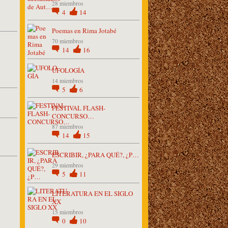
28 miembros
4
14
Poemas en Rima Jotabé
70 miembros
14
16
UFOLOGÍA
14 miembros
5
6
FESTIVAL FLASH-
CONCURSO…
87 miembros
14
15
ESCRIBIR, ¿PARA QUÉ?, ¿P…
29 miembros
5
11
LITERATURA EN EL SIGLO
XX
15 miembros
0
10