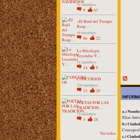
56 miembros
9
63
«El Baúl del Tiempo
Reap…
49 miembros
86
22
La Mitología
Leyendas Y…
24 miembros
14
9
CONCURSOS
108 miembros
13
29
INFORMA
POETAS POR LAS
TRADICION…
a.) Nombr
33 miembros
Elias Ant
3
28
b.) Ciudad
Concepció
Ver todos
c.) Ciudad