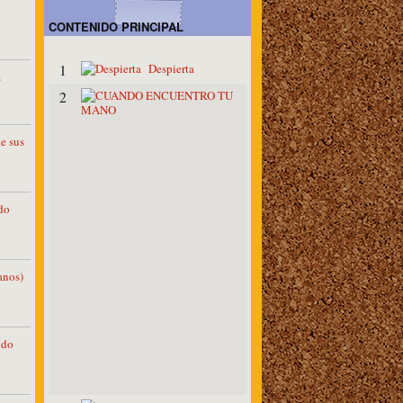
CONTENIDO PRINCIPAL
Despierta
1
z
C
2
U
A
N
e sus
D
O
E
N
do
C
U
E
N
T
nos)
R
O
T
U
M
ndo
A
N
O