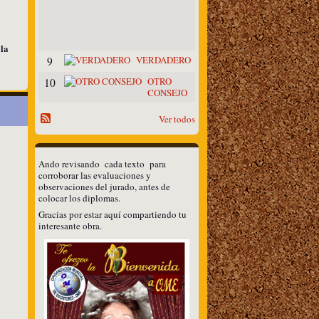
A
Z
O
S
 la
VERDADERO
9
OTRO
10
CONSEJO
Ver todos
Ando revisando cada texto para
corroborar las evaluaciones y
observaciones del jurado, antes de
colocar los diplomas.
Gracias por estar aquí compartiendo tu
interesante obra.