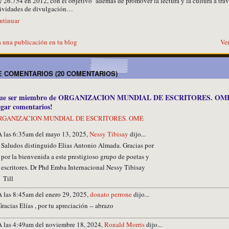
 26.754 en 2012, con el objetivo además de promover la lectura y la cultura a trav
tividades de divulgación…
ntinuar
 una publicación en tu blog
Ver
 COMENTARIOS (20 COMENTARIOS)
 que ser miembro de ORGANIZACION MUNDIAL DE ESCRITORES. OM
egar comentarios!
 ORGANIZACION MUNDIAL DE ESCRITORES. OME
A las 6:35am del mayo 13, 2025,
Nessy Tibisay
dijo...
Saludos distinguido Elias Antonio Almada. Gracias por
por la bienvenida a este prestigioso grupo de poetas y
escritores. Dr Phd Emba Internacional Nessy Tibisay
Till
A las 8:45am del enero 29, 2025,
donato perrone
dijo...
Gracias Elías , por tu apreciación -- abrazo
A las 4:49am del noviembre 18, 2024,
Ronald Morris
dijo...