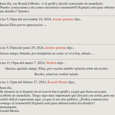
Buen día, soy RonaLd Morris, vi tu perfil y decidí contactarte de inmediato.
¿Puedes contactarme a mi correo electrónico (ronmorri01@
gmail.com
) para obtener
más detalles? Saludos.
A las 5:19pm del noviembre 10, 2024,
donato perrone
dijo...
Gracias Elías por tu apreciación ---
A las 5:25pm del junio 29, 2024,
donato perrone
dijo...
Gracias amigo Almada, por interpretar en como se vive hoy, abrazo ....
A las 12:19pm del marzo 7, 2024,
Nolbert
dijo...
Gracias, querido amigo, Elías, por vuestra amable opinión sobre mi escrito.
Reciba, usted un cordial saludo.
A las 1:15pm del febrero 27, 2024,
Ronald Morris
dijo...
Buen día,
Me interesé en ti después de revisar tu breve perfil y exigir que fuera necesario
escribirte de inmediato. Tengo algo muy importante que discutir con usted, pero me
resultó difícil expresarme aquí, ya que es un sitio público. ¿Podría comunicarse
conmigo al (ronmorri01@
gmail.com
) para obtener todos los detalles?
Atentamente,
Ronald Morris.