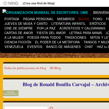
¡Crea una Red de Ning!
BIENVEN
PORTADA
PÁGINA PERSONAL
MIEMBROS
BLOGS
FORO
F
JUEVES DE MUSA Y CANTO
LITERATURA INFANTIL
ERÓTICOS
CINE DE SIEMPRE
POR LA PAZ
ACRÓSTICOS Y CALIGRAMAS
CARTAS DE AMOR
FIESTA DEL AMOR
LETRAS PARA MAMÁ
L
A LA MUJER
POESÍA PARA TODOS
TRADICIONES
MITOS Y L
CIENCIA FICCIÓN
EL PODER DE LA METÁFORA
TANGOS Y MIL
VENEZUELA
EVENTOS
BANCO DE IMÁGENES
CHAT
HAZ tu
Todas las publicaciones de blog
Mi Blog
Blog de Ronald Bonilla Carvajal – Archi
PLUMA
DIAMANTINA