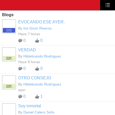
Blogs
EVOCANDO ESE AYER.
By
Iris Girón Riveros
PLUMA
ZAFIRO
Hace 7 horas
0
0
VERDAD
By
Hildebrando Rodríguez
PLUMA
MARFIL
Hace 8 horas
0
0
OTRO CONSEJO
By
Hildebrando Rodríguez
PLUMA
MARFIL
ayer
0
1
Soy inmortal
By
Daniel Calero Solís