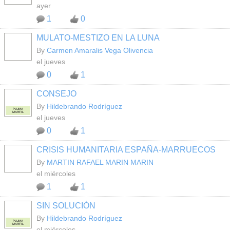
ayer
1
0
MULATO-MESTIZO EN LA LUNA
By
Carmen Amaralis Vega Olivencia
el jueves
0
1
CONSEJO
By
Hildebrando Rodríguez
PLUMA
MARFIL
el jueves
0
1
CRISIS HUMANITARIA ESPAÑA-MARRUECOS
By
MARTIN RAFAEL MARIN MARIN
el miércoles
1
1
SIN SOLUCIÓN
By
Hildebrando Rodríguez
PLUMA
MARFIL
el miércoles