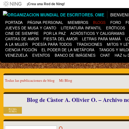
¡Crea una Red de Ning!
BIENVEN
PORTADA
PÁGINA PERSONAL
MIEMBROS
BLOGS
FORO
F
JUEVES DE MUSA Y CANTO
LITERATURA INFANTIL
ERÓTICOS
CINE DE SIEMPRE
POR LA PAZ
ACRÓSTICOS Y CALIGRAMAS
CARTAS DE AMOR
FIESTA DEL AMOR
LETRAS PARA MAMÁ
L
A LA MUJER
POESÍA PARA TODOS
TRADICIONES
MITOS Y L
CIENCIA FICCIÓN
EL PODER DE LA METÁFORA
TANGOS Y MIL
VENEZUELA
EVENTOS
BANCO DE IMÁGENES
CHAT
HAZ tu
Todas las publicaciones de blog
Mi Blog
Blog de Càstor A. Olivier O. – Archivo 
PLUMA
ÁUREA