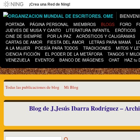
¡Crea una Red de Ning!
BIENVEN
PORTADA
PÁGINA PERSONAL
MIEMBROS
BLOGS
FORO
F
JUEVES DE MUSA Y CANTO
LITERATURA INFANTIL
ERÓTICOS
CINE DE SIEMPRE
POR LA PAZ
ACRÓSTICOS Y CALIGRAMAS
CARTAS DE AMOR
FIESTA DEL AMOR
LETRAS PARA MAMÁ
L
A LA MUJER
POESÍA PARA TODOS
TRADICIONES
MITOS Y L
CIENCIA FICCIÓN
EL PODER DE LA METÁFORA
TANGOS Y MIL
VENEZUELA
EVENTOS
BANCO DE IMÁGENES
CHAT
HAZ tu
Todas las publicaciones de blog
Mi Blog
Blog de J.Jesús Ibarra Rodríguez – Arch