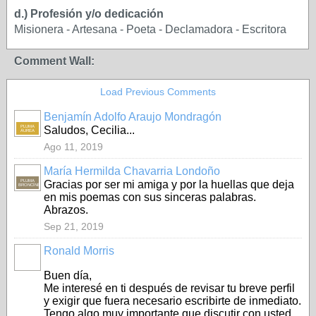
d.) Profesión y/o dedicación
Misionera - Artesana - Poeta - Declamadora - Escritora
Comment Wall:
Load Previous Comments
Benjamín Adolfo Araujo Mondragón
PLUMA
Saludos, Cecilia...
ÁUREA
Ago 11, 2019
María Hermilda Chavarria Londoño
PLUMA
Gracias por ser mi amiga y por la huellas que deja
BRONCÍNEA
en mis poemas con sus sinceras palabras.
Abrazos.
Sep 21, 2019
Ronald Morris
Buen día,
Me interesé en ti después de revisar tu breve perfil
y exigir que fuera necesario escribirte de inmediato.
Tengo algo muy importante que discutir con usted,