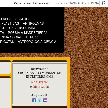
Registrarse
Iniciar sesión
ULARES
SONETOS
 PLÁSTICAS
ANTIPOEMAS
IOS
UNIVERSO HAIKU
ETA
POESÍA A MADRE-TIERRA
ENCIA SOCIAL
TEATRO
IRIGOTAS
ANTROPOLOGÍA-CIENCIA
Bienvenido a
ORGANIZACION MUNDIAL DE
ESCRITORES. OME
Registrarse
o
Inicia sesión
Or sign in with: