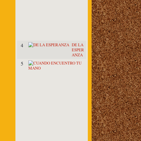
N
P
E
D
A
Z
O
S
DE LA
4
ESPER
ANZA
C
5
U
A
N
D
O
E
N
C
U
E
N
T
R
O
T