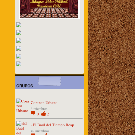
GRUPOS
Corazon Urbano
3 miembros
0
2
«El Baúl del Tiempo Reap…
49 miembros