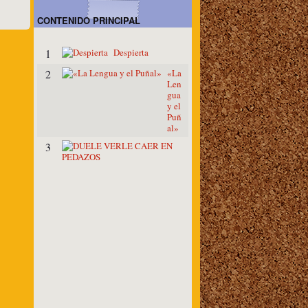
CONTENIDO PRINCIPAL
Despierta
1
«La
2
Len
gua
y el
Puñ
al»
D
3
U
E
L
E
V
E
R
L
E
C
A
E
R
E