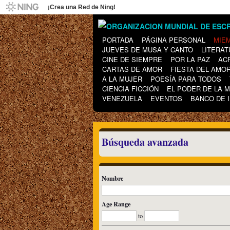
¡Crea una Red de Ning!
PORTADA
PÁGINA PERSONAL
MIE
JUEVES DE MUSA Y CANTO
LITERAT
CINE DE SIEMPRE
POR LA PAZ
AC
CARTAS DE AMOR
FIESTA DEL AMO
A LA MUJER
POESÍA PARA TODOS
CIENCIA FICCIÓN
EL PODER DE LA 
VENEZUELA
EVENTOS
BANCO DE 
Búsqueda avanzada
Nombre
Age Range
to