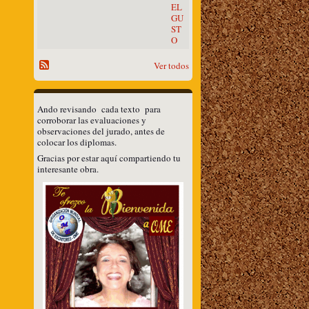
EL
GU
ST
O
Ver todos
Ando revisando cada texto para
corroborar las evaluaciones y
observaciones del jurado, antes de
colocar los diplomas.
Gracias por estar aquí compartiendo tu
interesante obra.