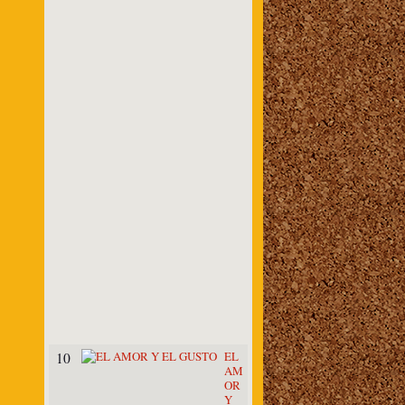
A
N
I
T
A
R
I
A
E
S
P
A
Ñ
A
-
M
A
R
R
U
E
C
O
S
EL
10
AM
OR
Y