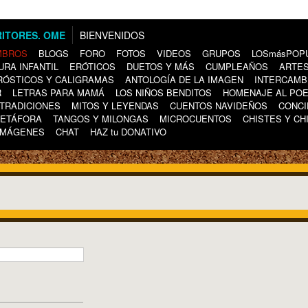
BIENVENIDOS
MBROS
BLOGS
FORO
FOTOS
VIDEOS
GRUPOS
LOSmásPOP
URA INFANTIL
ERÓTICOS
DUETOS Y MÁS
CUMPLEAÑOS
ARTES
RÓSTICOS Y CALIGRAMAS
ANTOLOGÍA DE LA IMAGEN
INTERCAMB
R
LETRAS PARA MAMÁ
LOS NIÑOS BENDITOS
HOMENAJE AL PO
TRADICIONES
MITOS Y LEYENDAS
CUENTOS NAVIDEÑOS
CONCI
METÁFORA
TANGOS Y MILONGAS
MICROCUENTOS
CHISTES Y CH
IMÁGENES
CHAT
HAZ tu DONATIVO