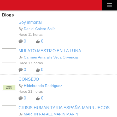
Blogs
Soy inmortal
By
Daniel Calero Solís
Hace 11 horas
0
0
MULATO-MESTIZO EN LA LUNA
By
Carmen Amaralis Vega Olivencia
Hace 17 horas
0
0
CONSEJO
By
Hildebrando Rodríguez
PLUMA
MARFIL
Hace 21 horas
0
0
CRISIS HUMANITARIA ESPAÑA-MARRUECOS
By
MARTIN RAFAEL MARIN MARIN