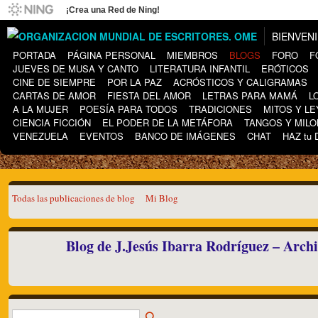
¡Crea una Red de Ning!
BIENVEN
PORTADA
PÁGINA PERSONAL
MIEMBROS
BLOGS
FORO
F
JUEVES DE MUSA Y CANTO
LITERATURA INFANTIL
ERÓTICOS
CINE DE SIEMPRE
POR LA PAZ
ACRÓSTICOS Y CALIGRAMAS
CARTAS DE AMOR
FIESTA DEL AMOR
LETRAS PARA MAMÁ
L
A LA MUJER
POESÍA PARA TODOS
TRADICIONES
MITOS Y L
CIENCIA FICCIÓN
EL PODER DE LA METÁFORA
TANGOS Y MIL
VENEZUELA
EVENTOS
BANCO DE IMÁGENES
CHAT
HAZ tu
Todas las publicaciones de blog
Mi Blog
Blog de J.Jesús Ibarra Rodríguez – Arch