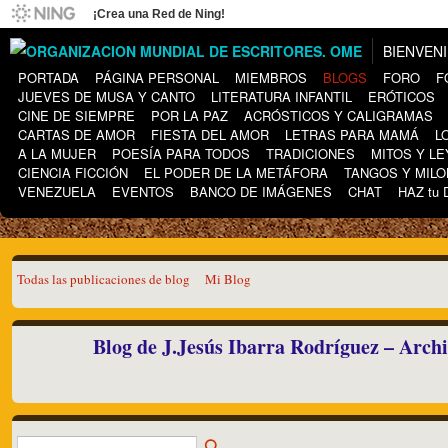
¡Crea una Red de Ning!
BIENVEN
PORTADA
PÁGINA PERSONAL
MIEMBROS
BLOGS
FORO
F
JUEVES DE MUSA Y CANTO
LITERATURA INFANTIL
ERÓTICOS
CINE DE SIEMPRE
POR LA PAZ
ACRÓSTICOS Y CALIGRAMAS
CARTAS DE AMOR
FIESTA DEL AMOR
LETRAS PARA MAMÁ
L
A LA MUJER
POESÍA PARA TODOS
TRADICIONES
MITOS Y L
CIENCIA FICCIÓN
EL PODER DE LA METÁFORA
TANGOS Y MIL
VENEZUELA
EVENTOS
BANCO DE IMÁGENES
CHAT
HAZ tu
Todas las publicaciones de blog
Mi Blog
Blog de J.Jesús Ibarra Rodríguez – Arch