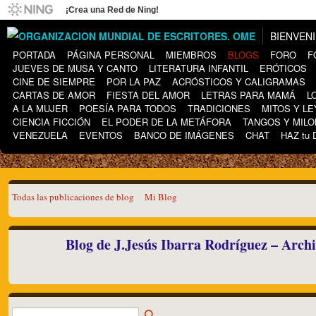
¡Crea una Red de Ning!
BIENVEN
PORTADA
PÁGINA PERSONAL
MIEMBROS
BLOGS
FORO
F
JUEVES DE MUSA Y CANTO
LITERATURA INFANTIL
ERÓTICOS
CINE DE SIEMPRE
POR LA PAZ
ACRÓSTICOS Y CALIGRAMAS
CARTAS DE AMOR
FIESTA DEL AMOR
LETRAS PARA MAMÁ
L
A LA MUJER
POESÍA PARA TODOS
TRADICIONES
MITOS Y L
CIENCIA FICCIÓN
EL PODER DE LA METÁFORA
TANGOS Y MIL
VENEZUELA
EVENTOS
BANCO DE IMÁGENES
CHAT
HAZ tu
Todas las publicaciones de blog
Mi Blog
Blog de J.Jesús Ibarra Rodríguez – Arch