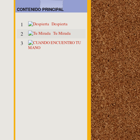
CONTENIDO PRINCIPAL
Despierta
1
Tu Mirada
2
C
3
U
A
N
D
O
E
N
C
U
E
N
T
R
O
T
U
M
A
N