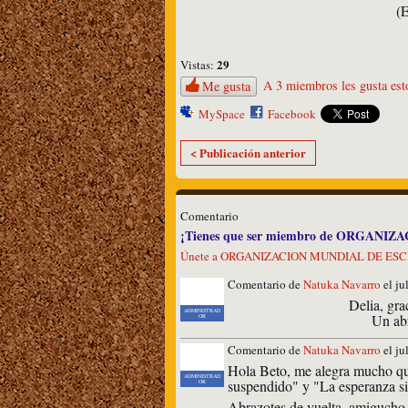
(E
29
Vistas:
A 3 miembros les gusta est
Me gusta
MySpace
Facebook
< Publicación anterior
Comentario
¡Tienes que ser miembro de ORGANIZ
Únete a ORGANIZACION MUNDIAL DE ES
Comentario de
Natuka Navarro
el ju
Delia, grac
ADMINISTRAD
Un abr
OR
Comentario de
Natuka Navarro
el ju
Hola Beto, me alegra mucho que
ADMINISTRAD
suspendido" y "La esperanza sie
OR
Abrazotes de vuelta, amigucho