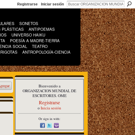
Registrarse
Iniciar sesión
ULARES
SONETOS
 PLÁSTICAS
ANTIPOEMAS
IOS
UNIVERSO HAIKU
ETA
POESÍA A MADRE-TIERRA
ENCIA SOCIAL
TEATRO
IRIGOTAS
ANTROPOLOGÍA-CIENCIA
Bienvenido a
gregar
ORGANIZACION MUNDIAL DE
ESCRITORES. OME
Registrarse
o
Inicia sesión
Or sign in with: