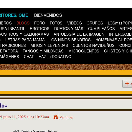
BIENVENIDOS
MBROS
BLOGS
FORO
FOTOS
VIDEOS
GRUPOS
LOSmásPOP
URA INFANTIL
ERÓTICOS
DUETOS Y MÁS
CUMPLEAÑOS
ARTES
RÓSTICOS Y CALIGRAMAS
ANTOLOGÍA DE LA IMAGEN
INTERCAMB
R
LETRAS PARA MAMÁ
LOS NIÑOS BENDITOS
HOMENAJE AL PO
TRADICIONES
MITOS Y LEYENDAS
CUENTOS NAVIDEÑOS
CONCI
METÁFORA
TANGOS Y MILONGAS
MICROCUENTOS
CHISTES Y CH
IMÁGENES
CHAT
HAZ tu DONATIVO
A
do»
el julio 11, 2025 a las 10:23am
Ver blog
«El Dueto Suspendido»