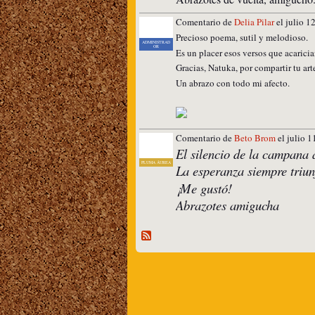
Comentario de
Delia Pilar
el julio 1
Precioso poema, sutil y melodioso.
ADMINISTRAD
OR
Es un placer esos versos que acaricia
Gracias, Natuka, por compartir tu art
Un abrazo con todo mi afecto.
Comentario de
Beto Brom
el julio 1
El silencio de la campana 
PLUMA ÁUREA
La esperanza siempre triun
¡Me gustó!
Abrazotes amigucha