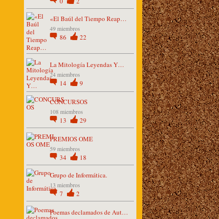
0
2
«El Baúl del Tiempo Reap…
49 miembros
86
22
La Mitología Leyendas Y…
24 miembros
14
9
CONCURSOS
108 miembros
13
29
PREMIOS OME
59 miembros
34
18
Grupo de Informática.
13 miembros
7
2
Poemas declamados de Aut…