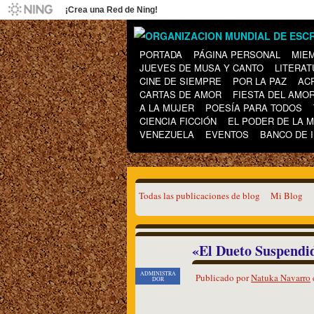
¡Crea una Red de Ning!
PORTADA
PÁGINA PERSONAL
MIE
JUEVES DE MUSA Y CANTO
LITERAT
CINE DE SIEMPRE
POR LA PAZ
AC
CARTAS DE AMOR
FIESTA DEL AMO
A LA MUJER
POESÍA PARA TODOS
CIENCIA FICCIÓN
EL PODER DE LA 
VENEZUELA
EVENTOS
BANCO DE 
Todas las publicaciones de blog
Mi Blog
«El Dueto Suspendi
ADMINISTRA
Publicado por
Natuka Navarro
DOR