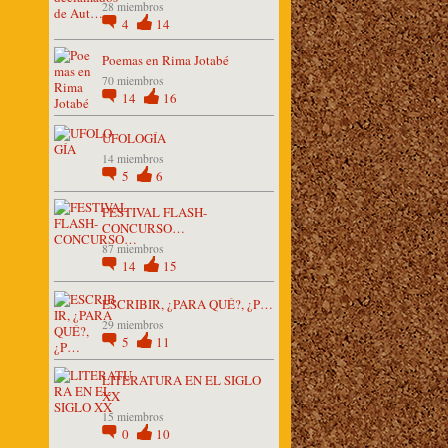
28 miembros
4
14
Poemas en Rima Jotabé
70 miembros
14
16
UFOLOGÍA
14 miembros
5
6
FESTIVAL FLASH-
CONCURSO…
87 miembros
14
15
ESCRIBIR, ¿PARA QUÉ?, ¿P…
29 miembros
5
11
LITERATURA EN EL SIGLO
XX
15 miembros
0
10