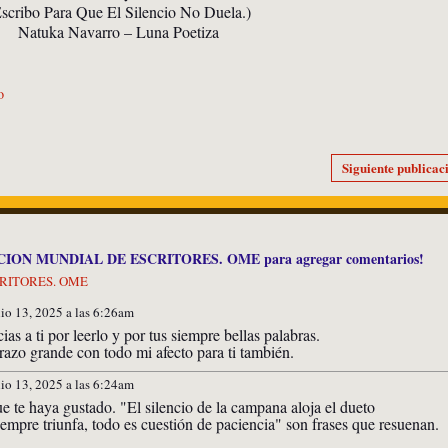
scribo Para Que El Silencio No Duela.)
Natuka Navarro – Luna Poetiza
o
Siguiente publicac
ACION MUNDIAL DE ESCRITORES. OME para agregar comentarios!
CRITORES. OME
lio 13, 2025 a las 6:26am
ias a ti por leerlo y por tus siempre bellas palabras.
azo grande con todo mi afecto para ti también.
lio 13, 2025 a las 6:24am
 te haya gustado. "El silencio de la campana aloja el dueto
mpre triunfa, todo es cuestión de paciencia" son frases que resuenan.
.