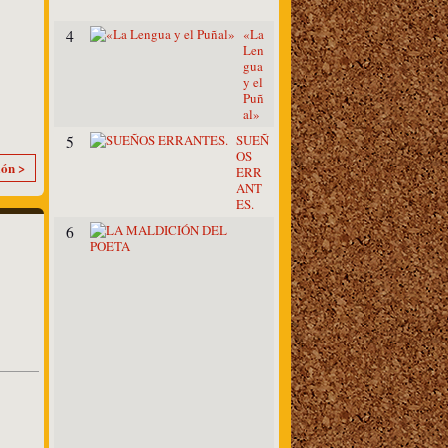
O
«La
4
Len
gua
y el
Puñ
al»
SUEÑ
5
OS
ión >
ERR
ANT
ES.
L
6
A
M
A
L
D
I
C
I
Ó
N
D
E
L