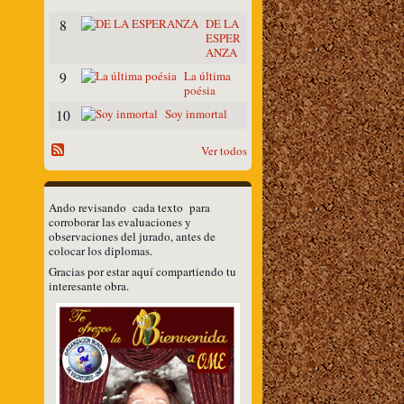
S
DE LA
8
ESPER
ANZA
La última
9
poésia
Soy inmortal
10
Ver todos
Ando revisando cada texto para
corroborar las evaluaciones y
observaciones del jurado, antes de
colocar los diplomas.
Gracias por estar aquí compartiendo tu
interesante obra.