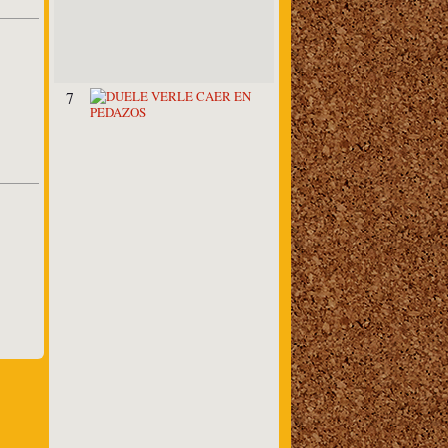
P
O
E
T
A
D
7
U
E
L
E
V
E
R
L
E
C
A
E
R
E
N
P
E
D
A
Z
O