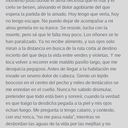
momento justo donde el alma necesita que el mar y el
cielo se besen, aliviando el dolor agobiante del que
espera la partida de lo amado. Hoy tengo que verla, hoy
no tengo escape. No puedo dejar de acompañar a mi
alma gemela en su trance. Se resiste, lucha con la
muerte, pero sé que le falta muy poco. Los riñones se le
han paralizado. Ya no recibe alimento, y sus ojos solo
miran a la distancia en busca de la ruta corta al destino
incierto del que deja la vida entre verdes y violetas. Y me
toca volver a recorrer este maldito pasillo largo, que me
desquicia pegajoso. Antes de llegar a la habitación me
invade un severo dolor de cabeza. Siento un tejido
boscoso en el centro del pecho y miles de tentáculos se
me enredan en el cuello. Nunca he sabido disimular,
pretender que todo está bien y sonreír, cuando la verdad
es que traigo la desdicha pegada a la piel y mis ojos
echan fuego. Me pregunta si tengo catarro, y contesto,
con voz ronca, “no me pasa nada”, mientras se
desbordan las aguas de la vida por las mejillas y no