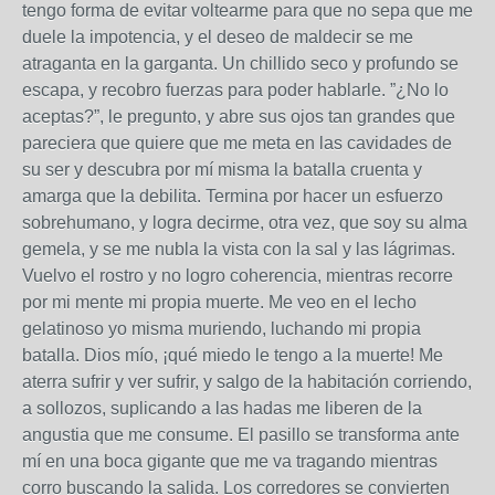
tengo forma de evitar voltearme para que no sepa que me
duele la impotencia, y el deseo de maldecir se me
atraganta en la garganta. Un chillido seco y profundo se
escapa, y recobro fuerzas para poder hablarle. ”¿No lo
aceptas?”, le pregunto, y abre sus ojos tan grandes que
pareciera que quiere que me meta en las cavidades de
su ser y descubra por mí misma la batalla cruenta y
amarga que la debilita. Termina por hacer un esfuerzo
sobrehumano, y logra decirme, otra vez, que soy su alma
gemela, y se me nubla la vista con la sal y las lágrimas.
Vuelvo el rostro y no logro coherencia, mientras recorre
por mi mente mi propia muerte. Me veo en el lecho
gelatinoso yo misma muriendo, luchando mi propia
batalla. Dios mío, ¡qué miedo le tengo a la muerte! Me
aterra sufrir y ver sufrir, y salgo de la habitación corriendo,
a sollozos, suplicando a las hadas me liberen de la
angustia que me consume. El pasillo se transforma ante
mí en una boca gigante que me va tragando mientras
corro buscando la salida. Los corredores se convierten