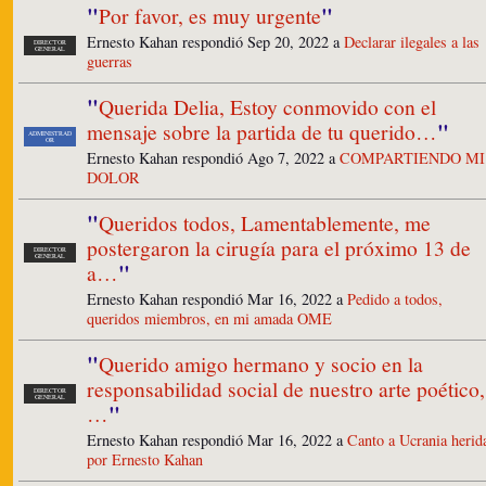
"
"
Por favor, es muy urgente
Ernesto Kahan respondió Sep 20, 2022 a
Declarar ilegales a las
DIRECTOR
GENERAL
guerras
"
Querida Delia, Estoy conmovido con el
"
mensaje sobre la partida de tu querido…
ADMINISTRAD
OR
Ernesto Kahan respondió Ago 7, 2022 a
COMPARTIENDO MI
DOLOR
"
Queridos todos, Lamentablemente, me
postergaron la cirugía para el próximo 13 de
DIRECTOR
GENERAL
"
a…
Ernesto Kahan respondió Mar 16, 2022 a
Pedido a todos,
queridos miembros, en mi amada OME
"
Querido amigo hermano y socio en la
responsabilidad social de nuestro arte poético,
DIRECTOR
GENERAL
"
…
Ernesto Kahan respondió Mar 16, 2022 a
Canto a Ucrania herid
por Ernesto Kahan