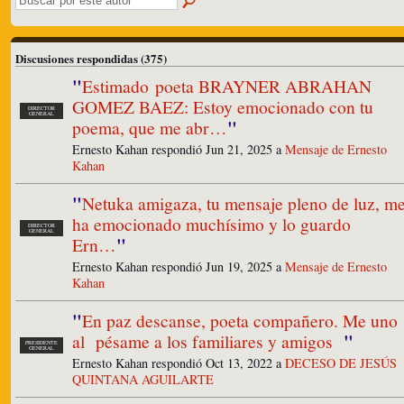
Discusiones respondidas (375)
"
Estimado poeta BRAYNER ABRAHAN
GOMEZ BAEZ: Estoy emocionado con tu
DIRECTOR
GENERAL
"
poema, que me abr…
Ernesto Kahan respondió Jun 21, 2025 a
Mensaje de Ernesto
Kahan
"
Netuka amigaza, tu mensaje pleno de luz, m
ha emocionado muchísimo y lo guardo
DIRECTOR
GENERAL
"
Ern…
Ernesto Kahan respondió Jun 19, 2025 a
Mensaje de Ernesto
Kahan
"
En paz descanse, poeta compañero. Me uno
"
al pésame a los familiares y amigos
PRESIDENTE
GENERAL
Ernesto Kahan respondió Oct 13, 2022 a
DECESO DE JESÚS
QUINTANA AGUILARTE