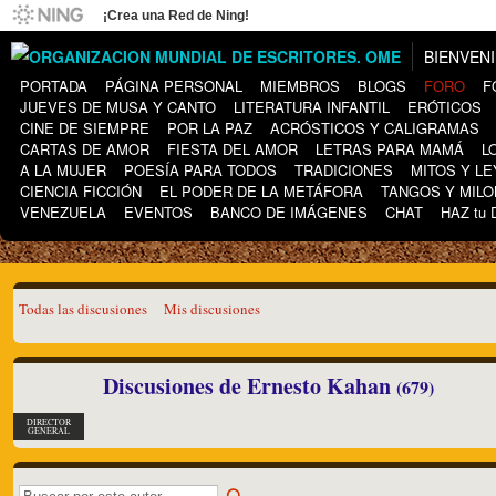
¡Crea una Red de Ning!
BIENVEN
PORTADA
PÁGINA PERSONAL
MIEMBROS
BLOGS
FORO
F
JUEVES DE MUSA Y CANTO
LITERATURA INFANTIL
ERÓTICOS
CINE DE SIEMPRE
POR LA PAZ
ACRÓSTICOS Y CALIGRAMAS
CARTAS DE AMOR
FIESTA DEL AMOR
LETRAS PARA MAMÁ
L
A LA MUJER
POESÍA PARA TODOS
TRADICIONES
MITOS Y L
CIENCIA FICCIÓN
EL PODER DE LA METÁFORA
TANGOS Y MIL
VENEZUELA
EVENTOS
BANCO DE IMÁGENES
CHAT
HAZ tu
Todas las discusiones
Mis discusiones
Discusiones de Ernesto Kahan
(679)
DIRECTOR
GENERAL