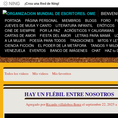
¡Crea una Red de Ning!
BIENVEN
PORTADA
PÁGINA PERSONAL
MIEMBROS
BLOGS
FORO
F
JUEVES DE MUSA Y CANTO
LITERATURA INFANTIL
ERÓTICOS
CINE DE SIEMPRE
POR LA PAZ
ACRÓSTICOS Y CALIGRAMAS
CARTAS DE AMOR
FIESTA DEL AMOR
LETRAS PARA MAMÁ
L
A LA MUJER
POESÍA PARA TODOS
TRADICIONES
MITOS Y L
CIENCIA FICCIÓN
EL PODER DE LA METÁFORA
TANGOS Y MIL
VENEZUELA
EVENTOS
BANCO DE IMÁGENES
CHAT
HAZ tu
Todos los videos
Mis videos
Mis favoritos
HAY UN FLÉBIL ENTRE NOSOTROS
Agregado por
Ricardo villalobos florez
el septiembre 22, 2025 a