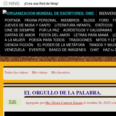
¡Crea una Red de Ning!
BIENVEN
PORTADA
PÁGINA PERSONAL
MIEMBROS
BLOGS
FORO
F
JUEVES DE MUSA Y CANTO
LITERATURA INFANTIL
ERÓTICOS
CINE DE SIEMPRE
POR LA PAZ
ACRÓSTICOS Y CALIGRAMAS
CARTAS DE AMOR
FIESTA DEL AMOR
LETRAS PARA MAMÁ
L
A LA MUJER
POESÍA PARA TODOS
TRADICIONES
MITOS Y L
CIENCIA FICCIÓN
EL PODER DE LA METÁFORA
TANGOS Y MIL
VENEZUELA
EVENTOS
BANCO DE IMÁGENES
CHAT
HAZ tu
Todos los videos
Mis videos
Mis favoritos
EL ORGULLO DE LA PALABRA.
PLUMA
Agregado por
Ma. Gloria Carreón Zapata
el octubre 26, 2025 a 
MARFIL