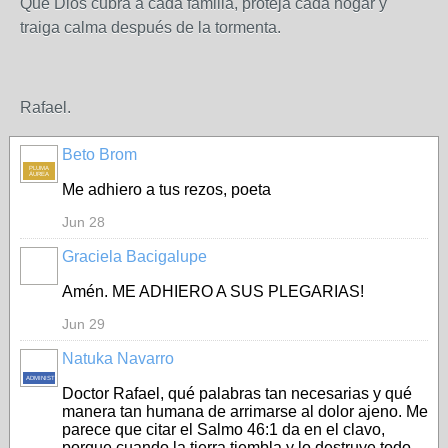
Que Dios cubra a cada familia, proteja cada hogar y
traiga calma después de la tormenta.
Rafael.
Beto Brom
PLUMA
ÁUREA
Me adhiero a tus rezos, poeta
Jun 28
Graciela Bacigalupe
Amén. ME ADHIERO A SUS PLEGARIAS!
Jun 29
Natuka Navarro
ADMINISTRADOR
Doctor Rafael, qué palabras tan necesarias y qué
manera tan humana de arrimarse al dolor ajeno. Me
parece que citar el Salmo 46:1 da en el clavo,
porque cuando la tierra tiembla y lo destruye todo,