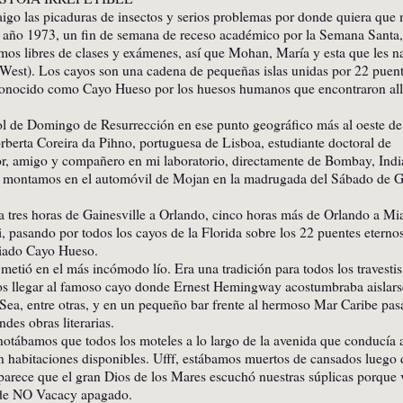
aigo las picaduras de insectos y serios problemas por donde quiera que
l año 1973, un fin de semana de receso académico por la Semana Santa, 
mos libres de clases y exámenes, así que Mohan, María y esta que les n
est). Los cayos son una cadena de pequeñas islas unidas por 22 puent
 conocido como Cayo Hueso por los huesos humanos que encontraron allí
 sol de Domingo de Resurrección en ese punto geográfico más al oeste de
orberta Coreira da Pihno, portuguesa de Lisboa, estudiante doctoral de
r, amigo y compañero en mi laboratorio, directamente de Bombay, Indi
os montamos en el automóvil de Mojan en la madrugada del Sábado de G
a tres horas de Gainesville a Orlando, cinco horas más de Orlando a Mi
pasando por todos los cayos de la Florida sobre los 22 puentes eterno
nsiado Cayo Hueso.
metió en el más incómodo lío. Era una tradición para todos los travestis
os llegar al famoso cayo donde Ernest Hemingway acostumbraba aislars
Sea, entre otras, y en un pequeño bar frente al hermoso Mar Caribe pas
des obras literarias.
tábamos que todos los moteles a lo largo de la avenida que conducía 
 habitaciones disponibles. Ufff, estábamos muertos de cansados luego 
parece que el gran Dios de los Mares escuchó nuestras súplicas porque
n de NO Vacacy apagado.