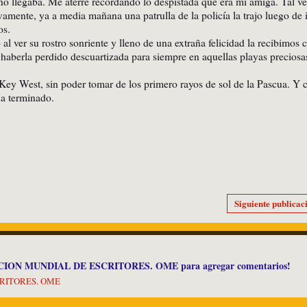
no llegaba. Me aterré recordando lo despistada que era mi amiga. Tal v
amente, ya a media mañana una patrulla de la policía la trajo luego de i
os.
l ver su rostro sonriente y lleno de una extraña felicidad la recibimos 
e haberla perdido descuartizada para siempre en aquellas playas preciosa
Key West, sin poder tomar de los primero rayos de sol de la Pascua. Y c
ha terminado.
Siguiente publicac
ACION MUNDIAL DE ESCRITORES. OME para agregar comentarios!
CRITORES. OME