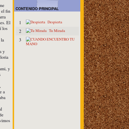
 me
CONTENIDO PRINCIPAL
el fin
arra
Despierta
es. El
1
 los
Tu Mirada
2
C
 la
3
U
A
a y
N
loria
D
O
E
ami, y
N
s
C
U
E
,
N
e a
T
aba
R
O
T
al
U
de
M
 vimos
A
N