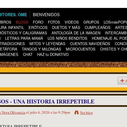
BIENVENIDOS
MBROS
BLOGS
FORO
FOTOS
VIDEOS
GRUPOS
LOSmásPOP
URA INFANTIL
ERÓTICOS
DUETOS Y MÁS
CUMPLEAÑOS
ARTES
RÓSTICOS Y CALIGRAMAS
ANTOLOGÍA DE LA IMAGEN
INTERCAMB
R
LETRAS PARA MAMÁ
LOS NIÑOS BENDITOS
HOMENAJE AL PO
TRADICIONES
MITOS Y LEYENDAS
CUENTOS NAVIDEÑOS
CONCI
METÁFORA
TANGOS Y MILONGAS
MICROCUENTOS
CHISTES Y CH
IMÁGENES
CHAT
HAZ tu DONATIVO
A
OS - UNA HISTORIA IRREPETIBLE
 Vega Olivencia
el julio 6, 2026 a las 9:29pm
Ver blog
ISTOIA IRREPETIBLE