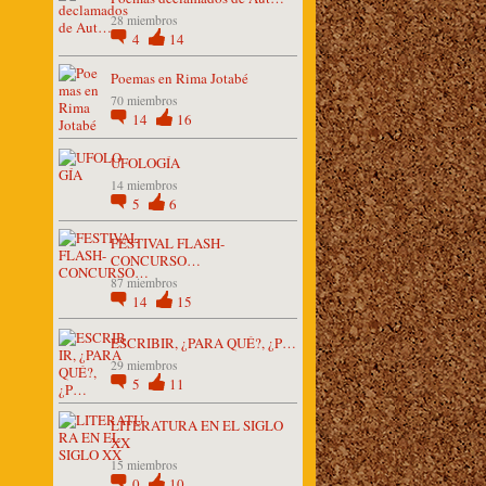
28 miembros
4
14
Poemas en Rima Jotabé
70 miembros
14
16
UFOLOGÍA
14 miembros
5
6
FESTIVAL FLASH-
CONCURSO…
87 miembros
14
15
ESCRIBIR, ¿PARA QUÉ?, ¿P…
29 miembros
5
11
LITERATURA EN EL SIGLO
XX
15 miembros
0
10