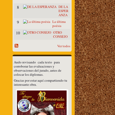
S
DE LA
8
ESPER
ANZA
La última
9
poésia
OTRO
10
CONSEJO
Ver todos
Ando revisando cada texto para
corroborar las evaluaciones y
observaciones del jurado, antes de
colocar los diplomas.
Gracias por estar aquí compartiendo tu
interesante obra.