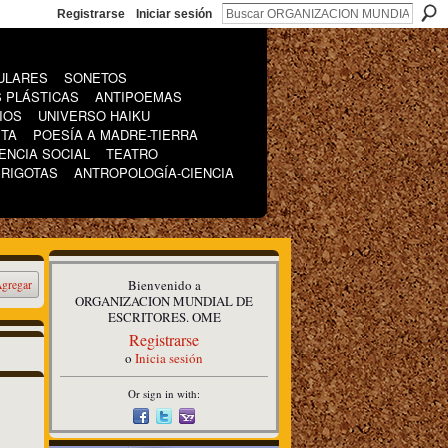
Registrarse
Iniciar sesión
ULARES
SONETOS
 PLÁSTICAS
ANTIPOEMAS
IOS
UNIVERSO HAIKU
ETA
POESÍA A MADRE-TIERRA
ENCIA SOCIAL
TEATRO
IRIGOTAS
ANTROPOLOGÍA-CIENCIA
Bienvenido a
gregar
ORGANIZACION MUNDIAL DE
ESCRITORES. OME
Registrarse
o
Inicia sesión
Or sign in with: