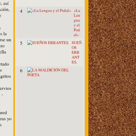
O
, así
ación,
«La
4
e
Len
gua
y el
a
Puñ
s la
al»
rse un
SUEÑ
5
ero
OS
ella
ERR
ANT
ES.
etado
s
L
6
A
gritos
M
A
ervios
L
 -
D
I
C
I
ared
Ó
tras yo
N
D
n
E
L