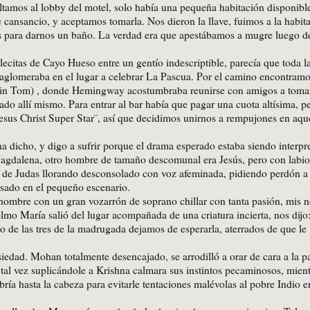
tamos al lobby del motel, solo había una pequeña habitación disponible
 cansancio, y aceptamos tomarla. Nos dieron la llave, fuimos a la habit
s para darnos un baño. La verdad era que apestábamos a mugre luego d
.
lecitas de Cayo Hueso entre un gentío indescriptible, parecía que toda l
glomeraba en el lugar a celebrar La Pascua. Por el camino encontramo
in Tom) , donde Hemingway acostumbraba reunirse con amigos a toma
do allí mismo. Para entrar al bar había que pagar una cuota altísima, p
Jesus Christ Super Star¨, así que decidimos unirnos a rempujones en aqu
 ha dicho, y digo a sufrir porque el drama esperado estaba siendo interpr
Magdalena, otro hombre de tamaño descomunal era Jesús, pero con labio
el de Judas llorando desconsolado con voz afeminada, pidiendo perdón a 
isado en el pequeño escenario.
mbre con un gran vozarrón de soprano chillar con tanta pasión, mis n
lmo María salió del lugar acompañada de una criatura incierta, nos dijo:
so de las tres de la madrugada dejamos de esperarla, aterrados de que le
edad. Mohan totalmente desencajado, se arrodilló a orar de cara a la p
 tal vez suplicándole a Krishna calmara sus instintos pecaminosos, mien
ría hasta la cabeza para evitarle tentaciones malévolas al pobre Indio e