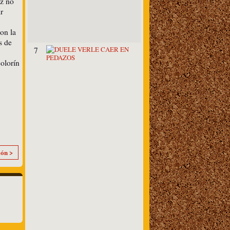
ez no
P
r
O
E
T
con la
A
s de
D
7
U
olorín
E
L
E
V
E
R
L
E
C
A
E
ión >
R
E
N
P
E
D
A
Z
O