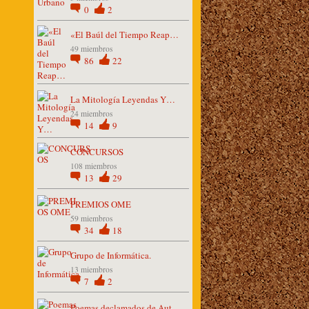
0
2
«El Baúl del Tiempo Reap…
49 miembros
86
22
La Mitología Leyendas Y…
24 miembros
14
9
CONCURSOS
108 miembros
13
29
PREMIOS OME
59 miembros
34
18
Grupo de Informática.
13 miembros
7
2
Poemas declamados de Aut…