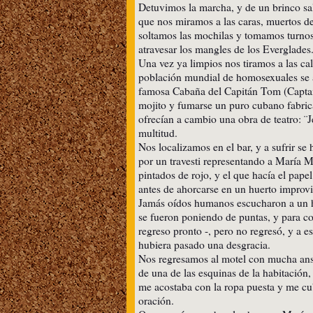
Detuvimos la marcha, y de un brinco sal
que nos miramos a las caras, muertos de
soltamos las mochilas y tomamos turno
atravesar los mangles de los Everglades
Una vez ya limpios nos tiramos a las cal
población mundial de homosexuales se a
famosa Cabaña del Capitán Tom (Capta
mojito y fumarse un puro cubano fabrica
ofrecían a cambio una obra de teatro: ¨
multitud.
Nos localizamos en el bar, y a sufrir se
por un travesti representando a María 
pintados de rojo, y el que hacía el pap
antes de ahorcarse en un huerto improv
Jamás oídos humanos escucharon a un ho
se fueron poniendo de puntas, y para co
regreso pronto -, pero no regresó, y a e
hubiera pasado una desgracia.
Nos regresamos al motel con mucha ansi
de una de las esquinas de la habitación,
me acostaba con la ropa puesta y me cub
oración.