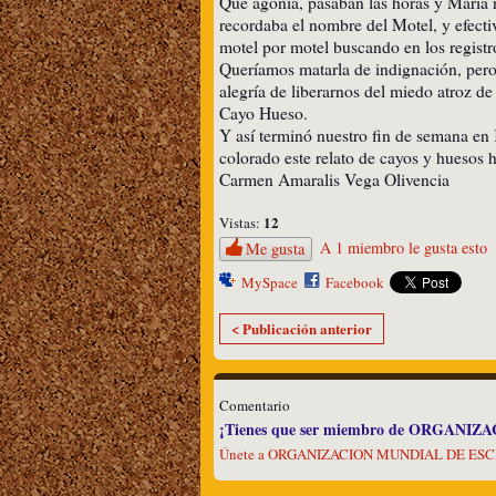
Que agonía, pasaban las horas y María 
recordaba el nombre del Motel, y efectiv
motel por motel buscando en los registr
Queríamos matarla de indignación, pero a
alegría de liberarnos del miedo atroz d
Cayo Hueso.
Y así terminó nuestro fin de semana en 
colorado este relato de cayos y huesos 
Carmen Amaralis Vega Olivencia
12
Vistas:
A 1 miembro le gusta esto
Me gusta
MySpace
Facebook
< Publicación anterior
Comentario
¡Tienes que ser miembro de ORGANIZ
Únete a ORGANIZACION MUNDIAL DE ES