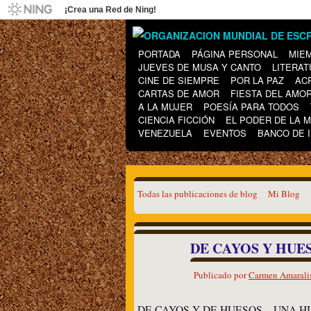
¡Crea una Red de Ning!
PORTADA
PÁGINA PERSONAL
MIE
JUEVES DE MUSA Y CANTO
LITERAT
CINE DE SIEMPRE
POR LA PAZ
AC
CARTAS DE AMOR
FIESTA DEL AMO
A LA MUJER
POESÍA PARA TODOS
CIENCIA FICCIÓN
EL PODER DE LA 
VENEZUELA
EVENTOS
BANCO DE 
Todas las publicaciones de blog
Mi Blog
DE CAYOS Y HUES
Publicado por
Carmen Amaralis
DE CAYOS Y DE HUESOS – UNA H