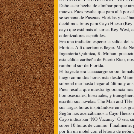
Debo estar hecha de almíbar porque atr
muevo. Pues resulta que para allá por e
se semana de Pascuas Floridas y estába
decidimos irnos para Cayo Hueso (Key W
cayo que está más al sur es Key West,
colonizadores españoles.
Era una tradición esperar la salida del
Florida. Allí queríamos llegar. María N
Ingeniería Química, R. Mohan, postocto
esta cálida caribeña de Puerto Rico, n
rumbo al sur de Florida.
El trayecto era laaaaaargoooooo, tomab
luego como dos horas más desde Miami, 
sobre el mar hasta llegar al último y a
Pues resulta que nuestra ignorancia nos 
homosexuales, bisexuales, y transgéner
escribir sus novelas: The Man and THe 
sus largas horas inspirándose en sus gran
Según nos acercábamos a Cayo Hueso no
Cayo indicaban ¨NO Vacansy¨ O sea, sin
sobre 10 horas de camino. Finalmente, 
por fin un motel con el letrero de neó