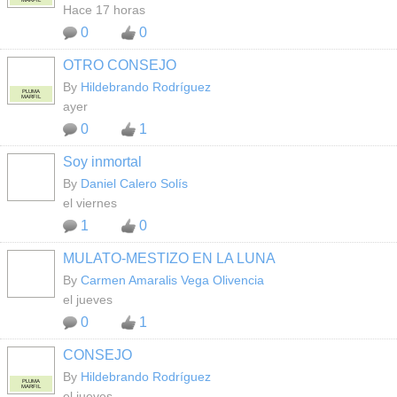
MARFIL
Hace 17 horas
0
0
OTRO CONSEJO
By
Hildebrando Rodríguez
PLUMA
MARFIL
ayer
0
1
Soy inmortal
By
Daniel Calero Solís
el viernes
1
0
MULATO-MESTIZO EN LA LUNA
By
Carmen Amaralis Vega Olivencia
el jueves
0
1
CONSEJO
By
Hildebrando Rodríguez
PLUMA
MARFIL
el jueves