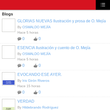
Blogs
GLORIAS NUEVAS Ilustración y prosa de O. Mejía
By
OSWALDO MEJÍA
Hace 5 horas
0
0
ESENCIA Ilustración y cuento de O. Mejía
By
OSWALDO MEJÍA
Hace 5 horas
0
0
EVOCANDO ESE AYER.
By
Iris Girón Riveros
PLUMA
ZAFIRO
Hace 15 horas
0
0
VERDAD
By
Hildebrando Rodríguez
PLUMA