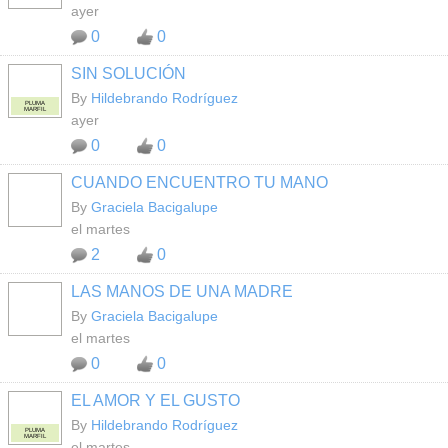
ayer
0
0
SIN SOLUCIÓN
By
Hildebrando Rodríguez
PLUMA
MARFIL
ayer
0
0
CUANDO ENCUENTRO TU MANO
By
Graciela Bacigalupe
el martes
2
0
LAS MANOS DE UNA MADRE
By
Graciela Bacigalupe
el martes
0
0
EL AMOR Y EL GUSTO
By
Hildebrando Rodríguez
PLUMA
MARFIL
el martes