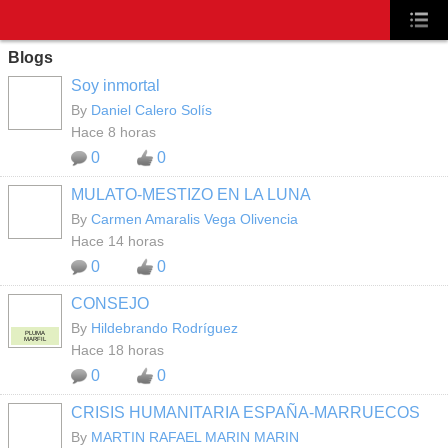
Blogs
Soy inmortal
By
Daniel Calero Solís
Hace 8 horas
0
0
MULATO-MESTIZO EN LA LUNA
By
Carmen Amaralis Vega Olivencia
Hace 14 horas
0
0
CONSEJO
By
Hildebrando Rodríguez
PLUMA
MARFIL
Hace 18 horas
0
0
CRISIS HUMANITARIA ESPAÑA-MARRUECOS
By
MARTIN RAFAEL MARIN MARIN