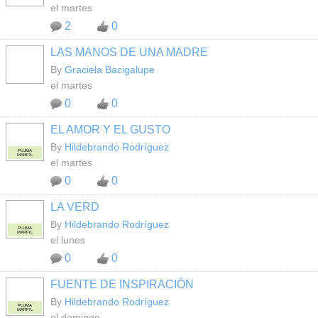
el martes
2
0
LAS MANOS DE UNA MADRE
By
Graciela Bacigalupe
el martes
0
0
EL AMOR Y EL GUSTO
By
Hildebrando Rodríguez
PLUMA
MARFIL
el martes
0
0
LA VERD
By
Hildebrando Rodríguez
PLUMA
MARFIL
el lunes
0
0
FUENTE DE INSPIRACIÓN
By
Hildebrando Rodríguez
PLUMA
MARFIL
el domingo